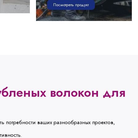
Посмотреть продукт
убленых волокон для
ить потребности ваших разнообразных проектов,
тивность.