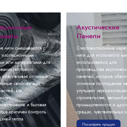
яционные
Акустические
риалы
Панели
е нити смешиваются с
Стекловолоконные наре
 изоляционными
нити для игольчатого ма
ми или материалами для
использоваться для
вания теплового
производства акустическ
, обеспечивая отличные
панелей, которые обесп
онные свойства для
отличное поглощение зв
раслей, как
улучшают звукоизоляцию
ьство,
строительстве, автомоб
илестроение и бытовая
промышленности и друг
 где критичен контроль
средах, чувствительных 
дачей тепла.
Посмотреть продукт