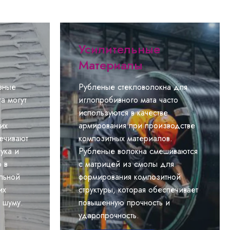
Усилительные
Материалы
зные
Рубленые стекловолокна для
та могут
иглопробивного мата часто
используются в качестве
их
армирования при производстве
ечивают
композитных материалов.
ука и
Рубленые волокна смешиваются
 в
с матрицей из смолы для
ильной
формирования композитной
их
структуры, которая обеспечивает
к шуму.
повышенную прочность и
ударопрочность.