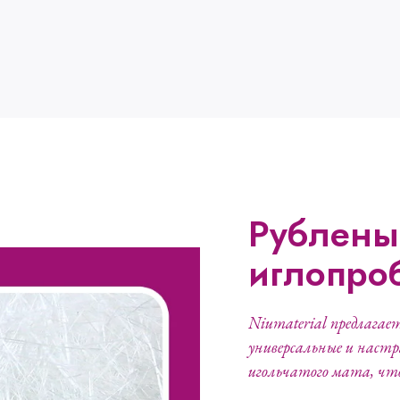
Рублены
иглопроб
Niumaterial предлага
универсальные и наст
игольчатого мата, что