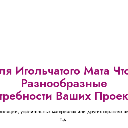
я Игольчатого Мата Чт
Разнообразные
требности Ваших Проек
изоляции, усилительных материалах или других отраслях
т.д.