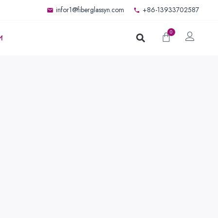
infor1@fiberglassyn.com
+86-13933702587
0
И