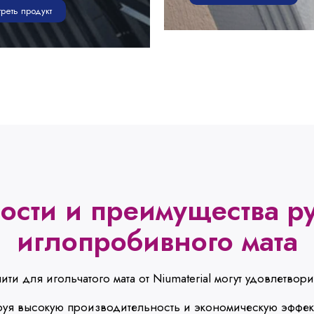
реть продукт
ости и преимущества р
иглопробивного мата
и для игольчатого мата от Niumaterial могут удовлетвор
руя высокую производительность и экономическую эффек