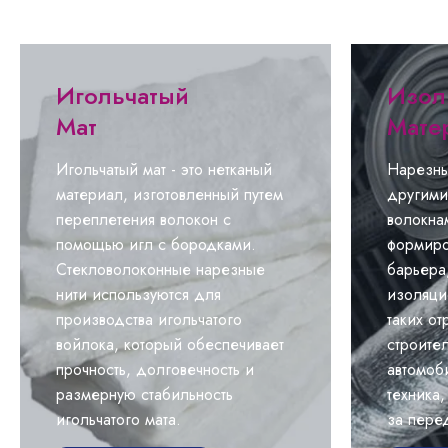
Игольчатый
Изол
Мат
Мате
Игольчатый мат - это нетканый
Нарезны
материал, изготовленный путем
другими
переплетения волокон с
волокна
помощью игл с бородками.
формиро
Стекловолоконные нарезные
барьера
нити используются для
изоляци
производства игольчатого
таких от
войлока, который обеспечивает
строител
прочность, долговечность и
автомоб
размерную стабильность
техника,
игольчатого мата.
за пере