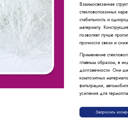
Взаимосвязанная структ
стекловолоконных наре
стабильность и однород
материалу. Конструкци
позволяет лучше пропи
прочности связи и сни
Применение стекловоло
главным образом, в ин
долговечности. Они ши
композитных материало
фильтрации, автомобил
усиления для термопла
Запросить котир